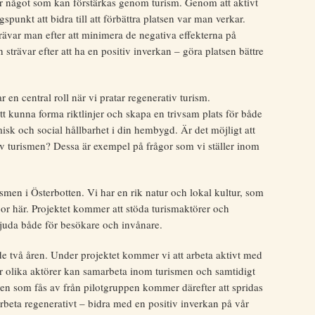
 är något som kan förstärkas genom turism. Genom att aktivt
punkt att bidra till att förbättra platsen var man verkar.
rävar man efter att minimera de negativa effekterna på
 strävar efter att ha en positiv inverkan – göra platsen bättre
r en central roll när vi pratar regenerativ turism.
tt kunna forma riktlinjer och skapa en trivsam plats för både
sk och social hållbarhet i din hembygd. Är det möjligt att
 turismen? Dessa är exempel på frågor som vi ställer inom
ismen i Österbotten. Vi har en rik natur och lokal kultur, som
bor här. Projektet kommer att stöda turismaktörer och
bjuda både för besökare och invånare.
 två åren. Under projektet kommer vi att arbeta aktivt med
ur olika aktörer kan samarbeta inom turismen och samtidigt
pen som fås av från pilotgruppen kommer därefter att spridas
 arbeta regenerativt – bidra med en positiv inverkan på vår