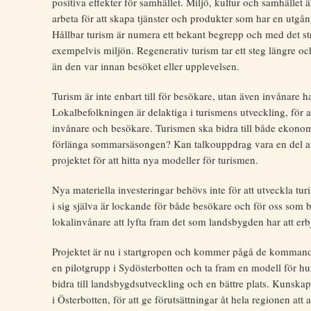
positiva effekter för samhället. Miljö, kultur och samhället
arbeta för att skapa tjänster och produkter som har en utgångs
Hållbar turism är numera ett bekant begrepp och med det st
exempelvis miljön. Regenerativ turism tar ett steg längre och
än den var innan besöket eller upplevelsen.
Turism är inte enbart till för besökare, utan även invånare ha
Lokalbefolkningen är delaktiga i turismens utveckling, för a
invånare och besökare. Turismen ska bidra till både ekonomi
förlänga sommarsäsongen? Kan talkouppdrag vara en del av
projektet för att hitta nya modeller för turismen.
Nya materiella investeringar behövs inte för att utveckla tur
i sig själva är lockande för både besökare och för oss som 
lokalinvånare att lyfta fram det som landsbygden har att er
Projektet är nu i startgropen och kommer pågå de kommande
en pilotgrupp i Sydösterbotten och ta fram en modell för h
bidra till landsbygdsutveckling och en bättre plats. Kunska
i Österbotten, för att ge förutsättningar åt hela regionen att