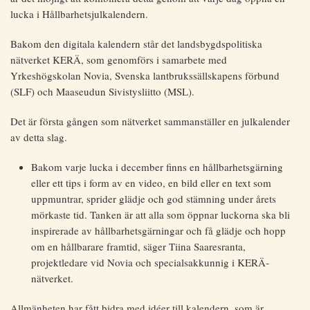
lucka i Hållbarhetsjulkalendern.
Bakom den digitala kalendern står det landsbygdspolitiska
nätverket KERÄ, som genomförs i samarbete med
Yrkeshögskolan Novia, Svenska lantbrukssällskapens förbund
(SLF) och Maaseudun Sivistysliitto (MSL).
Det är första gången som nätverket sammanställer en julkalender
av detta slag.
Bakom varje lucka i december finns en hållbarhetsgärning
eller ett tips i form av en video, en bild eller en text som
uppmuntrar, sprider glädje och god stämning under årets
mörkaste tid. Tanken är att alla som öppnar luckorna ska bli
inspirerade av hållbarhetsgärningar och få glädje och hopp
om en hållbarare framtid, säger Tiina Saaresranta,
projektledare vid Novia och specialsakkunnig i KERÄ-
nätverket.
Allmänheten har fått bidra med idéer till kalendern, som är