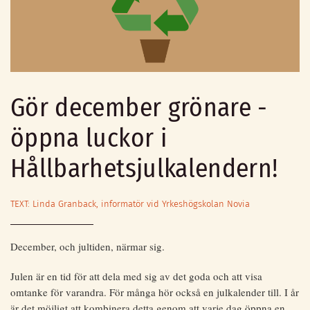
Gör december grönare -
öppna luckor i
Hållbarhetsjulkalendern!
TEXT: Linda Granback, informatör vid Yrkeshögskolan Novia
December, och jultiden, närmar sig.
Julen är en tid för att dela med sig av det goda och att visa
omtanke för varandra. För många hör också en julkalender till. I år
är det möjligt att kombinera detta genom att varje dag öppna en