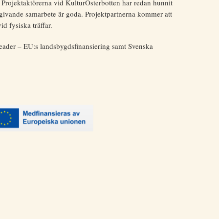
l. Projektaktörerna vid KulturÖsterbotten har redan hunnit
tt givande samarbete är goda. Projektpartnerna kommer att
d fysiska träffar.
eader – EU:s landsbygdsfinansiering samt Svenska