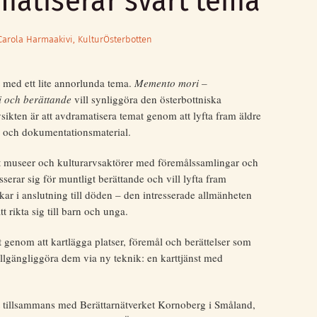
matiserar svårt tema
Carola Harmaakivi, KulturÖsterbotten
kt med ett lite annorlunda tema.
Memento mori –
i och berättande
vill synliggöra den österbottniska
vsikten är att avdramatisera temat genom att lyfta fram äldre
ål och dokumentationsmaterial.
ämst museer och kulturarvsaktörer med föremålssamlingar och
serar sig för muntligt berättande och vill lyfta fram
rkar i anslutning till döden – den intresserade allmänheten
 rikta sig till barn och unga.
t genom att kartlägga platser, föremål och berättelser som
illgängliggöra dem via ny teknik: en karttjänst med
tt tillsammans med Berättarnätverket Kornoberg i Småland,