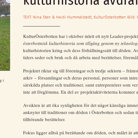
kulturhistoria avdra
TEXT: Nina Sten & Heidi Hummelstedt, KulturÖsterbotten Bild: 
KulturÖsterbotten har i oktober inlett ett nytt Leader-proje
österbottnisk kulturhistoria som tillgång genom ny teknolog
kulturhistorien kring och dess förhållningssätt till döden. A
tiders seder och bruk och då arbeta med berättelser, förem
Projektet riktar sig till föreningar och tredje sektorn – fr
arkiv – församlingar och deras personal, personer som intres
g i
särskilda platser och traditioner, samt entreprenörer som ve
inte att förglömma. En del av projektaktiviteterna kommer att
Avsikten är att öka synligheten för det något känsliga ämne
anknyter till traditioner om döden i Österbotten och sedan t
tillhörande berättelser.
Fokus ligger alltså på berättande om döden, och målet är a