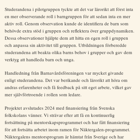
Studerandena i pilotgruppen tyckte att det var lärorikt att först inta
en mer observerande roll i barngruppen för att sedan inta en mer
aktiv roll. Genom observation kunde de identifiera de barn som
behövde extra stöd i gruppen och reflektera över gruppdynamiken.
Dessa observationer hjälpte dem att hitta en egen roll i gruppen
och anpassa sin aktivitet till gruppen. Utbildningen förberedde
studerandena att beakta olika barns behov i grupper och gav dem
verktyg att handleda barn och unga.
Handledning från Barnavårdsföreningen var mycket givande
enligt studerandena. Det var berikande och lärorikt att höra om
andras erfarenheter och få feedback på sitt eget arbete, vilket gav
mer självförtroende i rollen som ledare.
Projektet avslutades 2024 med finansiering från Svenska
folkskolans vänner. Vi strävar efter att få en kontinuerlig
fortsättning på mentorskapsprogrammet och har fått finansiering
för att fortsätta arbetet inom ramen för Näktergalen-programmet.
Näktergalens mentorsprogram är hämtat från Sverige och har