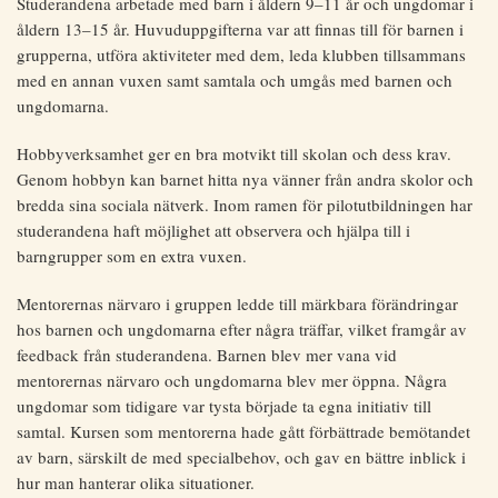
Studerandena arbetade med barn i åldern 9–11 år och ungdomar i
åldern 13–15 år. Huvuduppgifterna var att finnas till för barnen i
grupperna, utföra aktiviteter med dem, leda klubben tillsammans
med en annan vuxen samt samtala och umgås med barnen och
ungdomarna.
Hobbyverksamhet ger en bra motvikt till skolan och dess krav.
Genom hobbyn kan barnet hitta nya vänner från andra skolor och
bredda sina sociala nätverk. Inom ramen för pilotutbildningen har
studerandena haft möjlighet att observera och hjälpa till i
barngrupper som en extra vuxen.
Mentorernas närvaro i gruppen ledde till märkbara förändringar
hos barnen och ungdomarna efter några träffar, vilket framgår av
feedback från studerandena. Barnen blev mer vana vid
mentorernas närvaro och ungdomarna blev mer öppna. Några
ungdomar som tidigare var tysta började ta egna initiativ till
samtal. Kursen som mentorerna hade gått förbättrade bemötandet
av barn, särskilt de med specialbehov, och gav en bättre inblick i
hur man hanterar olika situationer.