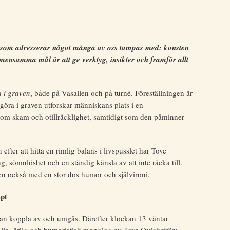
t som adresserar något många av oss tampas med: konsten
gemensamma mål är att ge verktyg, insikter och framför allt
 i graven
, både på Vasallen och på turné. Föreställningen är
öra i graven utforskar människans plats i en
 som skam och otillräcklighet, samtidigt som den påminner
ter att hitta en rimlig balans i livspusslet har Tove
 sömnlöshet och en ständig känsla av att inte räcka till.
n också med en stor dos humor och självironi.
ept
kan koppla av och umgås. Därefter klockan 13 väntar