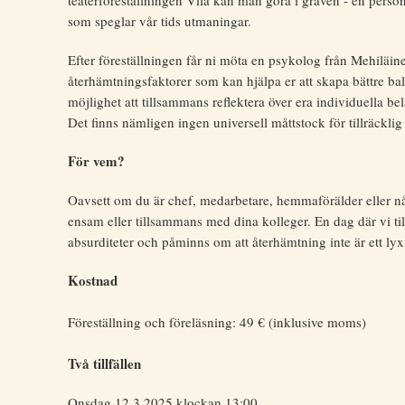
teaterföreställningen Vila kan man göra i graven - en pers
som speglar vår tids utmaningar.
Efter föreställningen får ni möta en psykolog från Mehil
återhämtningsfaktorer som kan hjälpa er att skapa bättre bala
möjlighet att tillsammans reflektera över era individuella be
Det finns nämligen ingen universell måttstock för tillräckli
För vem?
Oavsett om du är chef, medarbetare, hemmaförälder eller nå
ensam eller tillsammans med dina kolleger. En dag där vi til
absurditeter och påminns om att återhämtning inte är ett lyx
Kostnad
Föreställning och föreläsning: 49 € (inklusive moms)
Två tillfällen
Onsdag 12.3.2025 klockan 13:00