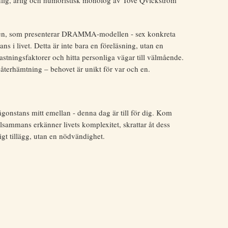
onlig, ärlig och humoristisk monolog av Tove Qvickström
äinen, som presenterar DRAMMA-modellen - sex konkreta
ns i livet. Detta är inte bara en föreläsning, utan en
lastningsfaktorer och hitta personliga vägar till välmående.
g återhämtning – behovet är unikt för var och en.
gonstans mitt emellan - denna dag är till för dig. Kom
lsammans erkänner livets komplexitet, skrattar åt dess
igt tillägg, utan en nödvändighet.