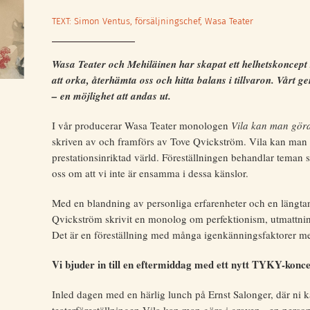
TEXT: Simon Ventus, försäljningschef, Wasa Teater
Wasa Teater och Mehiläinen har skapat ett helhetskoncep
att orka, återhämta oss och hitta balans i tillvaron. Vårt 
– en möjlighet att andas ut.
I vår producerar Wasa Teater monologen
Vila kan man göra
skriven av och framförs av Tove Qvickström. Vila kan man g
prestationsinriktad värld. Föreställningen behandlar teman
oss om att vi inte är ensamma i dessa känslor.
Med en blandning av personliga erfarenheter och en längtan ef
Qvickström skrivit en monolog om perfektionism, utmattning,
Det är en föreställning med många igenkänningsfaktorer me
Vi bjuder in till en eftermiddag med ett nytt TYKY-konc
Inled dagen med en härlig lunch på Ernst Salonger, där ni 