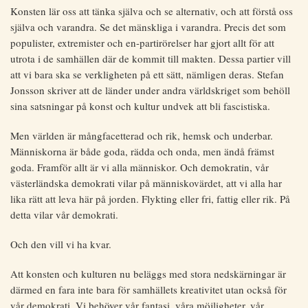
Konsten lär oss att tänka själva och se alternativ, och att förstå oss
själva och varandra. Se det mänskliga i varandra. Precis det som
populister, extremister och en-partirörelser har gjort allt för att
utrota i de samhällen där de kommit till makten. Dessa partier vill
att vi bara ska se verkligheten på ett sätt, nämligen deras. Stefan
Jonsson skriver att de länder under andra världskriget som behöll
sina satsningar på konst och kultur undvek att bli fascistiska.
Men världen är mångfacetterad och rik, hemsk och underbar.
Människorna är både goda, rädda och onda, men ändå främst
goda. Framför allt är vi alla människor. Och demokratin, vår
västerländska demokrati vilar på människovärdet, att vi alla har
lika rätt att leva här på jorden. Flykting eller fri, fattig eller rik. På
detta vilar vår demokrati.
Och den vill vi ha kvar.
Att konsten och kulturen nu beläggs med stora nedskärningar är
därmed en fara inte bara för samhällets kreativitet utan också för
vår demokrati. Vi behöver vår fantasi, våra möjligheter, vår