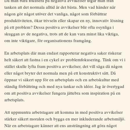
Då man bara fokusera på negativa avvikelser utgår man från
tanken att det normala alltid är det bästa. Men vad händer när
någon gör något utöver det vanliga, något som förbättrar
produktiviteten, ökar trivseln eller skapar en ny, innovativ lösning
på ett problem? Dessa positiva avvikelser blir ofta osynliga i
skuggan av de negativa, trots att de kan vara minst lika viktiga,
om inte viktigare, för organisationens framgång.
En arbetsplats där man endast rapporterar negativa saker riskerar
helt säkert att fastna i en cykel av problemfokusering. Tänk om vi i
stället skulle lyfta fram positiva avvikelser, det vill säga då någon
eller något bryter det normala men på ett konstruktivt sätt. Då
öppnar vi säkert upp för en arbetsplats och en arbetskultur med
ständig förbättring och med nya tankar och idéer. Jag är övertygad
om att positiva avvikelser fungera jättebra som inspiration på en
arbetsplats.
Att uppmuntra arbetstagare att komma in med positiva avvikelser
stärker säkert moralen och bygga en mer inkluderande arbetsmiljö.
När en arbetstagare känner att ens ansträngning att göra något