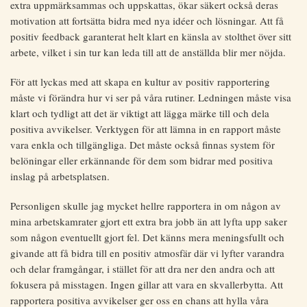
extra uppmärksammas och uppskattas, ökar säkert också deras
motivation att fortsätta bidra med nya idéer och lösningar. Att få
positiv feedback garanterat helt klart en känsla av stolthet över sitt
arbete, vilket i sin tur kan leda till att de anställda blir mer nöjda.
För att lyckas med att skapa en kultur av positiv rapportering
måste vi förändra hur vi ser på våra rutiner. Ledningen måste visa
klart och tydligt att det är viktigt att lägga märke till och dela
positiva avvikelser. Verktygen för att lämna in en rapport måste
vara enkla och tillgängliga. Det måste också finnas system för
belöningar eller erkännande för dem som bidrar med positiva
inslag på arbetsplatsen.
Personligen skulle jag mycket hellre rapportera in om någon av
mina arbetskamrater gjort ett extra bra jobb än att lyfta upp saker
som någon eventuellt gjort fel. Det känns mera meningsfullt och
givande att få bidra till en positiv atmosfär där vi lyfter varandra
och delar framgångar, i stället för att dra ner den andra och att
fokusera på misstagen. Ingen gillar att vara en skvallerbytta. Att
rapportera positiva avvikelser ger oss en chans att hylla våra