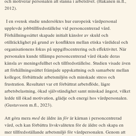
och motiverar personalen att stanna i arbetslivet. (Hakanen m.fl.,
2012).
I en svensk studie undersöktes hur europeisk vårdpersonal
upplevde jobbtillfredsställelse vid personcentrerad vård.
Förhållningssättet skapade initialt känslor av skuld och
otillräcklighet på grund av konflikten mellan etiska vårdideal och
organisationens fokus på uppgiftscentrering och effektivitet. När
personalen kunde tillämpa personcentrerad vård ökade deras
känsla av meningsfullhet och tillfredsställelse. Studien visade även
att förhållningssättet främjade uppskattning och samarbete mellan
kollegor, förbättrade arbetsmiljön och minskade stress och
frustration. Resultatet var ett förbättrat arbetsflöde, lägre
arbetsbelastning, ökad självständighet samt minskad ångest, vilket
ledde till ökad motivation, glädje och energi hos vårdpersonalen.
(Gustavsson m.fl., 2023).
Att göra mera
med
de äldre än
för
är kärnan i personcentrerad
vård, och kan förbättra livskvaliteten för de äldre och skapa en
mer tillfredsställande arbetsmiljö för vårdpersonalen. Genom att