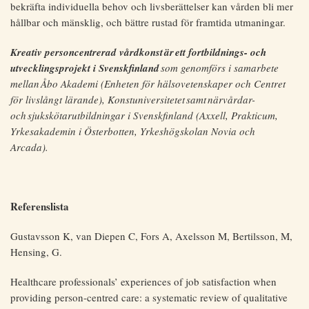
bekräfta individuella behov och livsberättelser kan vården bli mer
hållbar och mänsklig, och bättre rustad för framtida utmaningar.
Kreativ personcentrerad vårdkonst
är
ett fortbildnings- och
utvecklingsprojekt i Svenskfinland
som genomförs i samarbete
mellan
Åbo Akademi (Enheten f
ör h
älsovetenskaper och Centret
f
ör livsl
ångt l
ärande), Konstuniversitetet
samt
n
ärv
årdar-
och
sjuksk
ötarutbildningar i Svenskfinland (Axxell, Prakticum,
Yrkesakademin i
Österbotten, Yrkesh
ögskolan Novia och
Arcada).
Referenslista
Gustavsson K, van Diepen C, Fors A, Axelsson M, Bertilsson, M,
Hensing, G.
Healthcare professionals’ experiences of job satisfaction when
providing person-centred care: a systematic review of qualitative