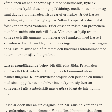
vårdplanen att han behöver hjälp med toalettbesök, byte av
inkontinensskydd, duschning, påklädning, medicin- och matintag
samt dagliga promenader. Tisdagar efter frukost är det Lasses
duschtur, något han tydligt ogillar. Sittandes apatisk i duschstolen
försöker han nypa vårdaren. Efter duschen måste han promenera
men blir snabbt trött och vill sluta. Vårdaren tar hjälp av sin
kollega och tillsammans promenerar de i armkrok med Lasse i
korridoren. På eftermiddagen ordnas sångstund, men Lasse vägrar
delta. Istället sitter han på rummet och bläddrar i fotoalbumet med
naturbilder han själv fotograferat.
Lasses grundläggande behov blir tillfredsställda. Personalen
arbetar effektivt, arbetsfördelningen och kommunikationen i
teamet fungerar. Klientaktiviteter erbjuds och personalen hinner
med sina uppgifter och behöver inte bekymra sig över att
kollegerna i nästa arbetsskift måste göra sådant de inte hunnit
med.
Lasse är dock mer än sin diagnos; han har känslor, värderingar,
livserfarenheter och drömmar. För att förstå honom måste detta