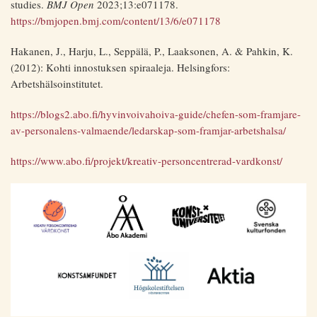
studies.
BMJ Open
2023;13:e071178.
https://bmjopen.bmj.com/content/13/6/e071178
Hakanen, J., Harju, L., Seppälä, P., Laaksonen, A. & Pahkin, K.
(2012): Kohti innostuksen spiraaleja. Helsingfors:
Arbetshälsoinstitutet.
https://blogs2.abo.fi/hyvinvoivahoiva-guide/chefen-som-framjare-
av-personalens-valmaende/ledarskap-som-framjar-arbetshalsa/
https://www.abo.fi/projekt/kreativ-personcentrerad-vardkonst/