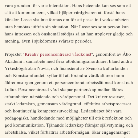
vara grunden för varje interaktion. Hans beteende kan ses som ett
sätt att kommunicera, vilket hjälper vårdgivaren att förstå hans
känslor. Lasse ska inte formas om för att passa in i verksamheten
utan bemötas utifrån sin situation. När Lasse ses som person kan
hans intressen och önskemål stödjas så att han upplever glädje och
mening, även i sjukdomens svåraste perioder.
Projektet "
Kreativ personcentrerad vårdkonst
", genomfört av Åbo
Akademi i samarbete med flera utbildningsanordnare, bland andra
Yrkeshögskolan Novia, och finansierat av Svenska kulturfonden
och Konstsamfundet, syftar till att förändra vårdkulturen inom
äldreomsorgen genom ett personcentrerat arbetssätt med konst och
kultur. Personcentrerad vård skapar partnerskap mellan äldres
erfarenheter, närstående och vårdpersonal. Det kräver resurser,
starkt ledarskap, gemensam värdegrund, effektiva arbetsprocesser
och kontinuerlig kompetensutveckling. Ledarskapet bör vara
pedagogiskt, handledande med möjligheter till etisk reflektion och
god kommunikation. Tjänande ledarskap främjar självstyrning och
arbetshälsa, vilket förbättrar arbetsförmågan, ökar engagemanget