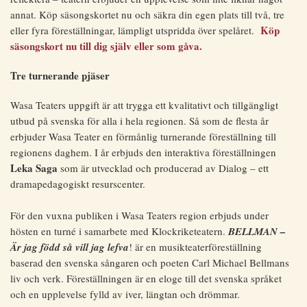
annat. Köp säsongskortet nu och säkra din egen plats till två, tre
Köp
eller fyra föreställningar, lämpligt utspridda över spelåret.
säsongskort nu till dig själv eller som gåva.
Tre turnerande pjäser
Wasa Teaters uppgift är att trygga ett kvalitativt och tillgängligt
utbud på svenska för alla i hela regionen. Så som de flesta år
erbjuder Wasa Teater en förmånlig turnerande föreställning till
regionens daghem. I år erbjuds den interaktiva föreställningen
Leka Saga
som är utvecklad och producerad av Dialog – ett
dramapedagogiskt resurscenter.
För den vuxna publiken i Wasa Teaters region erbjuds under
hösten en turné i samarbete med Klockriketeatern.
BELLMAN –
Är jag född så vill jag lefva
! är en musikteaterföreställning
baserad den svenska sångaren och poeten Carl Michael Bellmans
liv och verk. Föreställningen är en eloge till det svenska språket
och en upplevelse fylld av iver, längtan och drömmar.