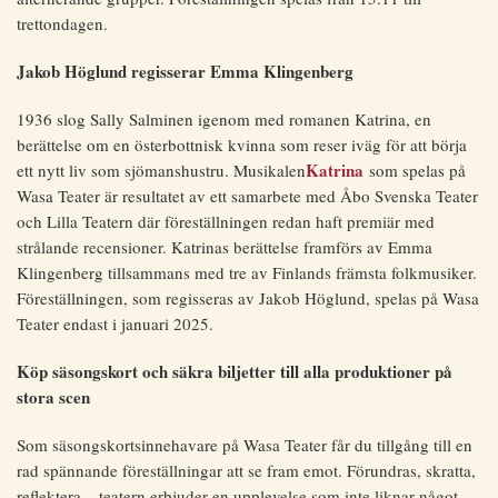
trettondagen.
Jakob Höglund regisserar Emma Klingenberg
1936 slog Sally Salminen igenom med romanen Katrina, en
berättelse om en österbottnisk kvinna som reser iväg för att börja
Katrina
ett nytt liv som sjömanshustru. Musikalen
som spelas på
Wasa Teater är resultatet av ett samarbete med Åbo Svenska Teater
och Lilla Teatern där föreställningen redan haft premiär med
strålande recensioner. Katrinas berättelse framförs av Emma
Klingenberg tillsammans med tre av Finlands främsta folkmusiker.
Föreställningen, som regisseras av Jakob Höglund, spelas på Wasa
Teater endast i januari 2025.
Köp säsongskort och säkra biljetter till alla produktioner på
stora scen
Som säsongskortsinnehavare på Wasa Teater får du tillgång till en
rad spännande föreställningar att se fram emot. Förundras, skratta,
reflektera – teatern erbjuder en upplevelse som inte liknar något