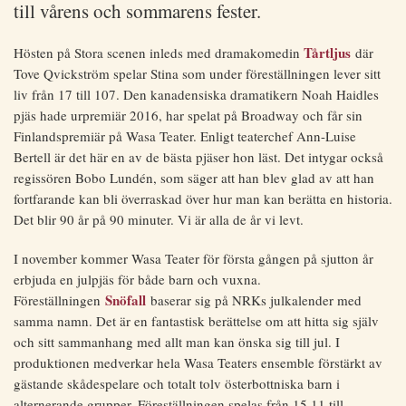
till vårens och sommarens fester.
Tårtljus
Hösten på Stora scenen inleds med dramakomedin
där
Tove Qvickström spelar Stina som under föreställningen lever sitt
liv från 17 till 107. Den kanadensiska dramatikern Noah Haidles
pjäs hade urpremiär 2016, har spelat på Broadway och får sin
Finlandspremiär på Wasa Teater. Enligt teaterchef Ann-Luise
Bertell är det här en av de bästa pjäser hon läst. Det intygar också
regissören Bobo Lundén, som säger att han blev glad av att han
fortfarande kan bli överraskad över hur man kan berätta en historia.
Det blir 90 år på 90 minuter. Vi är alla de år vi levt.
I november kommer Wasa Teater för första gången på sjutton år
erbjuda en julpjäs för både barn och vuxna.
Snöfall
Föreställningen
baserar sig på NRKs julkalender med
samma namn. Det är en fantastisk berättelse om att hitta sig själv
och sitt sammanhang med allt man kan önska sig till jul. I
produktionen medverkar hela Wasa Teaters ensemble förstärkt av
gästande skådespelare och totalt tolv österbottniska barn i
alternerande grupper. Föreställningen spelas från 15.11 till