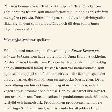
På våren kommer Wasa Teaters skådespelare Tove Qvickström
göra debut på teatern som manusförfattare till monologen
Vila kan
man göra i graven
. Föreställningen, som delvis är självbiografisk,
riktar sig till dem som varit utbrända och till dem som känner
någon som varit det.
Viktig pjäs avslutar spelåret
Från och med mars erbjuds föreställningen
Buster Keaton på
månens baksida
som hade urpremiär på Unga Klara i Stockholm.
Pjäsförfattaren Gunilla Linn Persson har tagit avstamp i en verklig
och dysfunktionell familj. Buster Keaton var barnakrobaten som
lojalt ställde upp på sina föräldrars cirkus – där fick han spela det
olydiga barnet, det som for som en trasdocka över scenen. Det är
föreställning om hur det finns en väg ut ur utsattheten, och den
vägen stavas drömmar och fantasi. Den hyllar barnet lika mycket
som teaterkonsten. Trots tematiken är produktionen underhållande,
fartfylld och humoristisk. Produktionen produceras i samarbete
med Unga Scenkompaniet, som är kända för att jobba i Unga