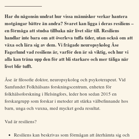
Har du någonsin undrat hur vissa människor verkar hantera
motgångar bättre än andra? Svaret kan ligga i deras resiliens –
en förmåga att studsa tillbaka när livet slår till. Resiliens
handlar inte bara om att överleva tuffa tider, utan också om att
växa och lära sig av dem. Vi frågade neuropsykolog Åse
Fagerlund vad resiliens är, varför den är så viktig, och hur vi
alla kan träna upp den för att bli starkare och mer tåliga när
livet blir tufft.
Åse är filosofie doktor, neuropsykolog och psykoterapeut. Vid
Samfundet Folkhälsans forskningscentrum, enheten för
folkhälsoforskning i Helsingfors, leder hon sedan 2015 en
forskargrupp som forskar i metoder att stärka välbefinnande hos
barn, unga och vuxna, med mycket goda resultat.
Vad är resiliens?
Resiliens kan beskrivas som förmågan att återhämta sig och