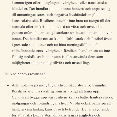
komma igen efter motgångar, svårigheter eller traumatiska
händelser. Det handlar om att kunna hantera och anpassa sig
till utmaningar, stress och negativa livshändelser på ett
konstruktivt sätt. Resiliens innebär inte bara att återgå till det
normala efter en kris, utan också att växa och utvecklas
genom erfarenheten, att gå starkare ur situationen än man var
innan. Det handlar om att kunna förbli stark och flexibel även
i pressade situationer och att hitta meningsfullhet och
välbefinnande trots svårigheter. Resiliens handlar om att inte
låta sig nedslås av hinder utan istället använda dem som
möjligheter till personlig tillväxt och utveckling.
Till vad behövs resiliens?
Alla möter vi på motgångar i livet, både större och mindre.
Resiliens är ett livsverktyg som är viktigt att träna upp.
Genom att bygga upp vår resiliens kan vi bättre hantera stress,
motgångar och förändringar i livet. Vi blir också bättre på att
hantera våra tankar, känslor och beteende. Det är avgörande
för att vi ska kunna återhämta oss från svårigheter och