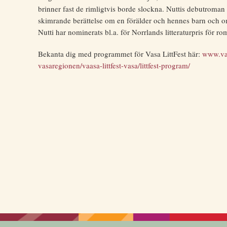
brinner fast de rimligtvis borde slockna. Nuttis debutroman
skimrande berättelse om en förälder och hennes barn och om
Nutti har nominerats bl.a. för Norrlands litteraturpris för r
Bekanta dig med programmet för Vasa LittFest här:
www.vaa
vasaregionen/vaasa-littfest-vasa/littfest-program/