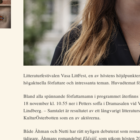
Litteraturfestivalen Vasa LittFest, en av höstens höjdpunkter
högaktuella författare och intressanta teman. Huvudtemat f
Bland alla spännande författarnamn i programmet återfinns 
18 november kl. 10.55 ner i Petters soffa i Dramasalen vid V
Lindberg. – Samtalet är resultatet av ett långvarigt littera
KulturÖsterbotten som en av aktörerna.
Både Åhman och Nutti har rätt nyligen debuterat som roman
tidigare. Åhmans romandebut
Eldsjäl
, som utkom hösten 2