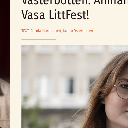
Västerbotten. Åhman
Vasa LittFest!
TEXT: Carola Harmaakivi, KulturÖsterbotten