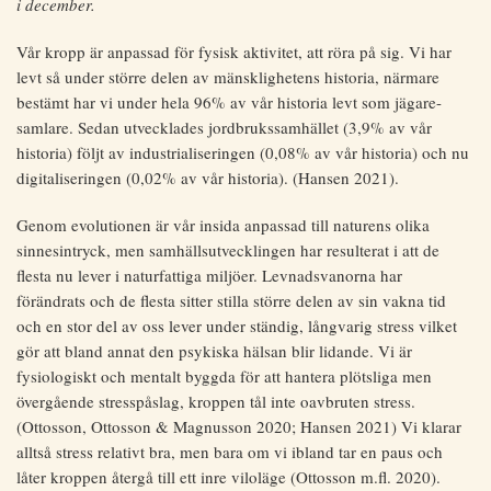
i december.
Vår kropp är anpassad för fysisk aktivitet, att röra på sig. Vi har
levt så under större delen av mänsklighetens historia, närmare
bestämt har vi under hela 96% av vår historia levt som jägare-
samlare. Sedan utvecklades jordbrukssamhället (3,9% av vår
historia) följt av industrialiseringen (0,08% av vår historia) och nu
digitaliseringen (0,02% av vår historia). (Hansen 2021).
Genom evolutionen är vår insida anpassad till naturens olika
sinnesintryck, men samhällsutvecklingen har resulterat i att de
flesta nu lever i naturfattiga miljöer. Levnadsvanorna har
förändrats och de flesta sitter stilla större delen av sin vakna tid
och en stor del av oss lever under ständig, långvarig stress vilket
gör att bland annat den psykiska hälsan blir lidande. Vi är
fysiologiskt och mentalt byggda för att hantera plötsliga men
övergående stresspåslag, kroppen tål inte oavbruten stress.
(Ottosson, Ottosson & Magnusson 2020; Hansen 2021) Vi klarar
alltså stress relativt bra, men bara om vi ibland tar en paus och
låter kroppen återgå till ett inre viloläge (Ottosson m.fl. 2020).