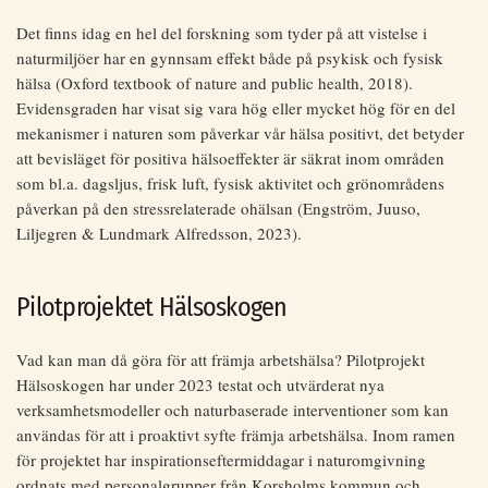
Det finns idag en hel del forskning som tyder på att vistelse i
naturmiljöer har en gynnsam effekt både på psykisk och fysisk
hälsa (Oxford textbook of nature and public health, 2018).
Evidensgraden har visat sig vara hög eller mycket hög för en del
mekanismer i naturen som påverkar vår hälsa positivt, det betyder
att bevisläget för positiva hälsoeffekter är säkrat inom områden
som bl.a. dagsljus, frisk luft, fysisk aktivitet och grönområdens
påverkan på den stressrelaterade ohälsan (Engström, Juuso,
Liljegren & Lundmark Alfredsson, 2023).
Pilotprojektet Hälsoskogen
Vad kan man då göra för att främja arbetshälsa? Pilotprojekt
Hälsoskogen har under 2023 testat och utvärderat nya
verksamhetsmodeller och naturbaserade interventioner som kan
användas för att i proaktivt syfte främja arbetshälsa. Inom ramen
för projektet har inspirationseftermiddagar i naturomgivning
ordnats med personalgrupper från Korsholms kommun och