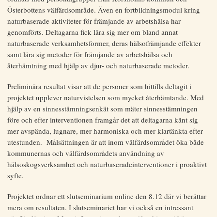
Österbottens välfärdsområde. Även en fortbildningsmodul kring
naturbaserade aktiviteter för främjande av arbetshälsa har
genomförts. Deltagarna fick lära sig mer om bland annat
naturbaserade verksamhetsformer, deras hälsofrämjande effekter
samt lära sig metoder för främjande av arbetshälsa och
återhämtning med hjälp av djur- och naturbaserade metoder.
Preliminära resultat visar att de personer som hittills deltagit i
projektet upplever naturvistelsen som mycket återhämtande. Med
hjälp av en sinnesstämningsenkät som mäter sinnesstämningen
före och efter interventionen framgår det att deltagarna känt sig
mer avspända, lugnare, mer harmoniska och mer klartänkta efter
utestunden. Målsättningen är att inom välfärdsområdet öka både
kommunernas och välfärdsområdets användning av
hälsoskogsverksamhet och naturbaseradeinterventioner i proaktivt
syfte.
Projektet ordnar ett slutseminarium online den 8.12 där vi berättar
mera om resultaten. I slutseminariet har vi också en intressant