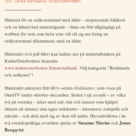
TEXT: Carola Harmaakivi, KulturÖsterbotten
Material för en ordkonststund med äldre – inspirerande bildkort
och en lättanvänd materialguide – finns nu fritt tillgängligt på
webben för vem som helst som vill slå sig ner kring en
ordkonststund tillsammans med en äldre.
Materialet (två pdf-filer) kan laddas ner på materialbanken på
KulturÖsterbottens hemsida:
www.kulturosterbotten.fi/materialbank
. Välj kategorin ”Berättande
och ordkonst”!
Materialet anknyter fritt till tv-serien
Ordskatter
, som visas på
OnniTV under oktober–december. Serien i sju avsnitt – av vilka
två på svenska – leker med ord, rim och ramsor som hjälper
tittaren att minnas sina egna ordskatter – lekramsor, ordspråk och
talesätt – och dela med sig av dem till andra. Huvudrollerna i de
Susanne Marins
Jonas
två svenskspråkiga avsnitten spelas av
och
Bergqvist
.