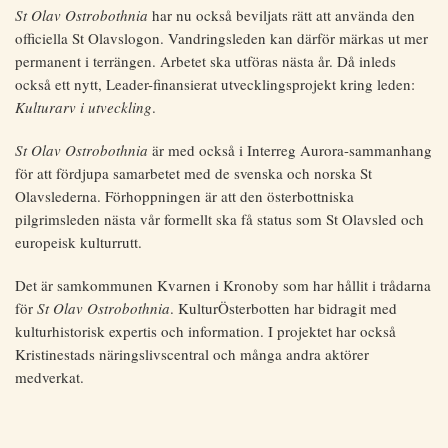
St Olav Ostrobothnia
har nu också beviljats rätt att använda den
officiella St Olavslogon. Vandringsleden kan därför märkas ut mer
permanent i terrängen. Arbetet ska utföras nästa år. Då inleds
också ett nytt, Leader-finansierat utvecklingsprojekt kring leden:
Kulturarv i utveckling
.
St Olav Ostrobothnia
är med också i Interreg Aurora-sammanhang
för att fördjupa samarbetet med de svenska och norska St
Olavslederna. Förhoppningen är att den österbottniska
pilgrimsleden nästa vår formellt ska få status som St Olavsled och
europeisk kulturrutt.
Det är samkommunen Kvarnen i Kronoby som har hållit i trådarna
för
St Olav Ostrobothnia
. KulturÖsterbotten har bidragit med
kulturhistorisk expertis och information. I projektet har också
Kristinestads näringslivscentral och många andra aktörer
medverkat.