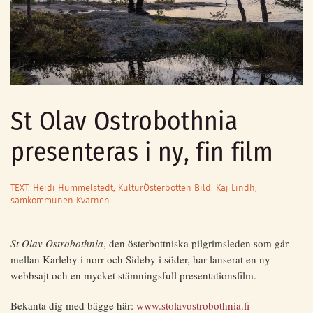
St Olav Ostrobothnia
presenteras i ny, fin film
TEXT: Heidi Hummelstedt, KulturÖsterbotten Bild: Kaj Lindh,
samkommunen Kvarnen
St Olav Ostrobothnia
, den österbottniska pilgrimsleden som går
mellan Karleby i norr och Sideby i söder, har lanserat en ny
webbsajt och en mycket stämningsfull presentationsfilm.
Bekanta dig med bägge här:
www.stolavostrobothnia.fi