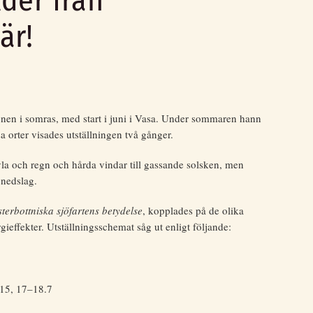
lder från
är!
onen i somras, med start i juni i Vasa. Under sommaren hann
a orter visades utställningen två gånger.
yla och regn och hårda vindar till gassande solsken, men
 nedslag.
terbottniska sjöfartens betydelse
, kopplades på de olika
ffekter. Utställningsschemat såg ut enligt följande:
15, 17–18.7