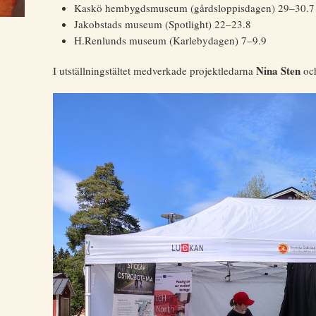
Kaskö hembygdsmuseum (gårdsloppisdagen) 29–30.7
Jakobstads museum (Spotlight) 22–23.8
H.Renlunds museum (Karlebydagen) 7–9.9
Nina Sten
I utställningstältet medverkade projektledarna
oc