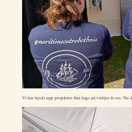
Vi har tryckt upp projektets fina logo på t-tröjor åt oss. Nu