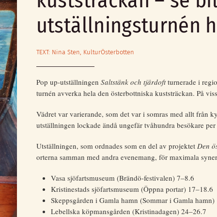
kuststräckan – se bi
utställningsturnén h
TEXT: Nina Sten, KulturÖsterbotten
Pop up-utställningen
Saltstänk och tjärdoft
turnerade i regi
turnén avverka hela den österbottniska kuststräckan. På viss
Vädret var varierande, som det var i somras med allt från k
utställningen lockade ändå ungefär tvåhundra besökare per
Utställningen, som ordnades som en del av projektet
Den ös
orterna samman med andra evenemang, för maximala synergie
Vasa sjöfartsmuseum (Brändö-festivalen) 7–8.6
Kristinestads sjöfartsmuseum (Öppna portar) 17–18.6
Skeppsgården i Gamla hamn (Sommar i Gamla hamn) 
Lebellska köpmansgården (Kristinadagen) 24–26.7