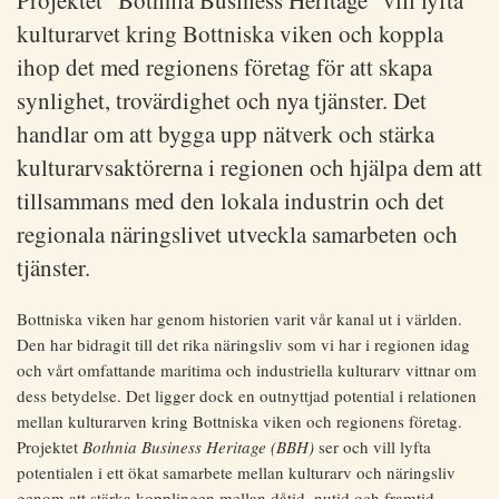
Projektet ”Bothnia Business Heritage” vill lyfta
kulturarvet kring Bottniska viken och koppla
ihop det med regionens företag för att skapa
synlighet, trovärdighet och nya tjänster. Det
handlar om att bygga upp nätverk och stärka
kulturarvsaktörerna i regionen och hjälpa dem att
tillsammans med den lokala industrin och det
regionala näringslivet utveckla samarbeten och
tjänster.
Bottniska viken har genom historien varit vår kanal ut i världen.
Den har bidragit till det rika näringsliv som vi har i regionen idag
och vårt omfattande maritima och industriella kulturarv vittnar om
dess betydelse. Det ligger dock en outnyttjad potential i relationen
mellan kulturarven kring Bottniska viken och regionens företag.
Projektet
Bothnia Business Heritage (BBH)
ser och vill lyfta
potentialen i ett ökat samarbete mellan kulturarv och näringsliv
genom att stärka kopplingen mellan dåtid, nutid och framtid.