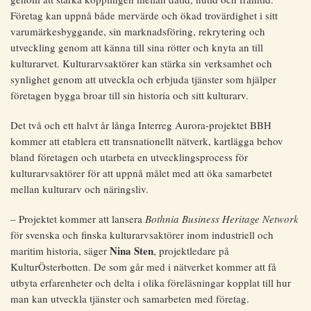
Företag kan uppnå både mervärde och ökad trovärdighet i sitt
varumärkesbyggande, sin marknadsföring, rekrytering och
utveckling genom att känna till sina rötter och knyta an till
kulturarvet. Kulturarvsaktörer kan stärka sin verksamhet och
synlighet genom att utveckla och erbjuda tjänster som hjälper
företagen bygga broar till sin historia och sitt kulturarv.
Det två och ett halvt år långa Interreg Aurora-projektet BBH
kommer att etablera ett transnationellt nätverk, kartlägga behov
bland företagen och utarbeta en utvecklingsprocess för
kulturarvsaktörer för att uppnå målet med att öka samarbetet
mellan kulturarv och näringsliv.
– Projektet kommer att lansera
Bothnia Business Heritage Network
för svenska och finska kulturarvsaktörer inom industriell och
Nina Sten
maritim historia, säger
, projektledare på
KulturÖsterbotten. De som går med i nätverket kommer att få
utbyta erfarenheter och delta i olika föreläsningar kopplat till hur
man kan utveckla tjänster och samarbeten med företag.