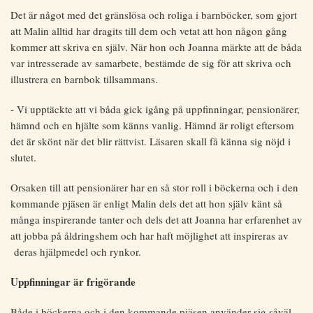
Det är något med det gränslösa och roliga i barnböcker, som gjort
att Malin alltid har dragits till dem och vetat att hon någon gång
kommer att skriva en själv. När hon och Joanna märkte att de båda
var intresserade av samarbete, bestämde de sig för att skriva och
illustrera en barnbok tillsammans.
- Vi upptäckte att vi båda gick igång på uppfinningar, pensionärer,
hämnd och en hjälte som känns vanlig. Hämnd är roligt eftersom
det är skönt när det blir rättvist. Läsaren skall få känna sig nöjd i
slutet.
Orsaken till att pensionärer har en så stor roll i böckerna och i den
kommande pjäsen är enligt Malin dels det att hon själv känt så
många inspirerande tanter och dels det att Joanna har erfarenhet av
att jobba på åldringshem och har haft möjlighet att inspireras av
deras hjälpmedel och rynkor.
Uppfinningar är frigörande
Både i böckerna och i den kommande pjäsen använder sig såväl