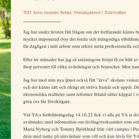
TEXT: Anne Levonen Rektor, Yrkesakademin i Österbotten
Jag har under hösten fått frågan om det fortfarande känns br
mycket imponerad över det breda och mångsidiga utbildnin
får dagligen i mitt arbete som rektor möta professionella o
Efter tre månader har jag så småningom börjat få en bild a
ihop personer till olika avdelningar och branscher. Men nam
Jag har med min nya tjänst också fått ”ärva” skolans vision
och det känns rätt och riktigt att sträva framåt och uppåt. Det
ekonomiska realiteter samt reformer ibland sätter käppar i 
göra oss lite försiktigare.
Vid YA:s fortbildningsdag 14.10.22 fick vi alla på YA ta de
avslutades med information om tävlingsverksamhet som ordnas
Maria Nyberg och Tommy Björklund från vårt campus i Ped
dem med tanke på närvårdare som vill och kan tävla för YA