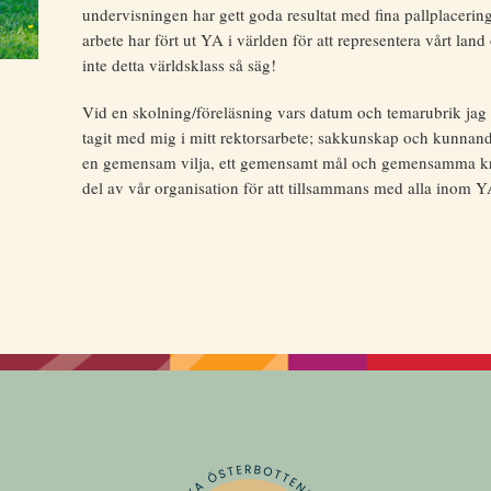
undervisningen har gett goda resultat med fina pallplacerin
arbete har fört ut YA i världen för att representera vårt lan
inte detta världsklass så säg!
Vid en skolning/föreläsning vars datum och temarubrik ja
tagit med mig i mitt rektorsarbete; sakkunskap och kunnande t
en gemensam vilja, ett gemensamt mål och gemensamma krafte
del av vår organisation för att tillsammans med alla inom YA