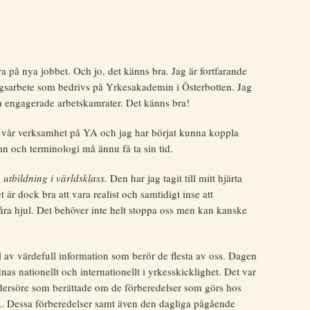
a på nya jobbet. Och jo, det känns bra. Jag är fortfarande
gsarbete som bedrivs på Yrkesakademin i Österbotten. Jag
ch engagerade arbetskamrater. Det känns bra!
v vår verksamhet på YA och jag har börjat kunna koppla
n och terminologi må ännu få ta sin tid.
;
utbildning i världsklass.
Den har jag tagit till mitt hjärta
 är dock bra att vara realist och samtidigt inse att
våra hjul. Det behöver inte helt stoppa oss men kan kanske
l av värdefull information som berör de flesta av oss. Dagen
 nationellt och internationellt i yrkesskicklighet. Det var
ersöre som berättade om de förberedelser som görs hos
. Dessa förberedelser samt även den dagliga pågående