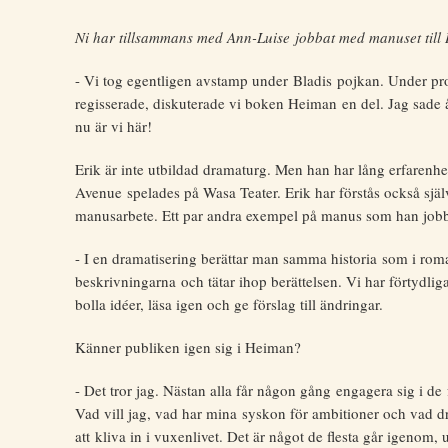
Ni har tillsammans med Ann-Luise jobbat med manuset till 
- Vi tog egentligen avstamp under Bladis pojkan. Under p
regisserade, diskuterade vi boken Heiman en del. Jag sade å
nu är vi här!
Erik är inte utbildad dramaturg. Men han har lång erfarenh
Avenue spelades på Wasa Teater. Erik har förstås också själv 
manusarbete. Ett par andra exempel på manus som han job
- I en dramatisering berättar man samma historia som i r
beskrivningarna och tätar ihop berättelsen. Vi har förtydliga
bolla idéer, läsa igen och ge förslag till ändringar.
Känner publiken igen sig i Heiman?
- Det tror jag. Nästan alla får någon gång engagera sig i 
Vad vill jag, vad har mina syskon för ambitioner och vad 
att kliva in i vuxenlivet. Det är något de flesta går igenom,