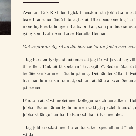
Även om Erik Kiviniemi gick i pension från jobbet som teat
teaterbranschen ändå inte tagit slut. Efter pensionering har
monologföreställningen Bladis pojkan, som producerades av
gång som Elof i Ann-Luise Bertells Heiman.
Vad inspirerar dig så att ditt intresse för att jobba med teat
- Jag har den lyxiga situationen att jag får välja vad jag vil
till rollen. Tänk att få spela en ”årvasgåbb”. Sedan råkar det
berättelsen kommer nära in på mig. Det händer sällan i live
hur man formar sin framtid, och om att bära ansvar. Sedan 
på scenen.
Förutom att såväl mötet med kollegerna och tematiken i Hei
jobba. Teatern är enligt honom en väldigt speciell bransch, oc
jobba så länge han har hälsan och han trivs med det.
- Jag jobbar också med lite andra saker, speciellt mitt “heim
vårda.