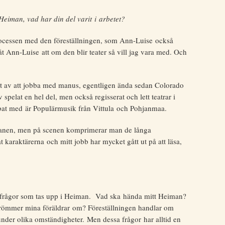
Heiman, vad har din del varit i arbetet?
rocessen med den föreställningen, som Ann-Luise också
t Ann-Luise att om den blir teater så vill jag vara med. Och
et av att jobba med manus, egentligen ända sedan Colorado
spelat en hel del, men också regisserat och lett teatrar i
bat med är Populärmusik från Vittula och Pohjanmaa.
omanen, men på scenen komprimerar man de långa
t karaktärerna och mitt jobb har mycket gått ut på att läsa,
de frågor som tas upp i Heiman. Vad ska hända mitt Heiman?
drömmer mina föräldrar om? Föreställningen handlar om
 under olika omständigheter. Men dessa frågor har alltid en