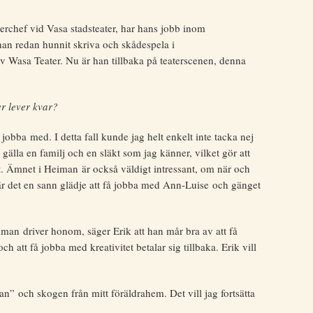
erchef vid Vasa stadsteater, har hans jobb inom
 han redan hunnit skriva och skådespela i
 Wasa Teater. Nu är han tillbaka på teaterscenen, denna
er lever kvar?
l jobba med. I detta fall kunde jag helt enkelt inte tacka nej
 gälla en familj och en släkt som jag känner, vilket gör att
t. Ämnet i Heiman är också väldigt intressant, om när och
är det en sann glädje att få jobba med Ann-Luise och gänget
man driver honom, säger Erik att han mår bra av att få
h att få jobba med kreativitet betalar sig tillbaka. Erik vill
an” och skogen från mitt föräldrahem. Det vill jag fortsätta