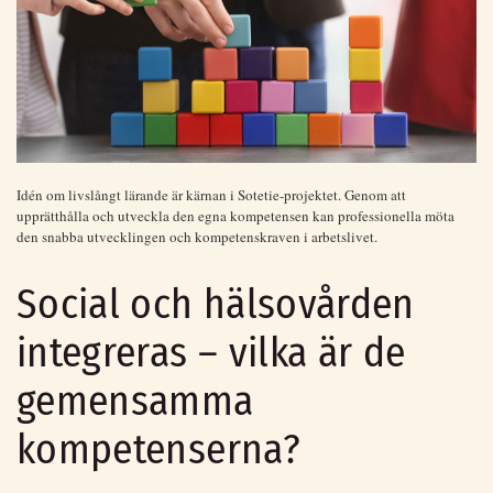
Idén om livslångt lärande är kärnan i Sotetie-projektet. Genom att
upprätthålla och utveckla den egna kompetensen kan professionella möta
den snabba utvecklingen och kompetenskraven i arbetslivet.
Social och hälsovården
integreras – vilka är de
gemensamma
kompetenserna?