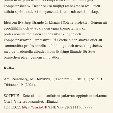
kompetensbehov. Det är också möjligt att begränsa resultaten
utifrån språk, undervisningsmetod, läroanstalt och landskap.
Idén om livslångt lärande är kärnan i Sotetie-projektet. Genom att
upprätthålla och utveckla den egna kompetensen kan
professionella möta den snabba utvecklingen och
kompetenskraven i arbetslivet. På Sotetie-sidan strävas efter att
sammanföra professionellas utbildnings- och utvecklingsbehov
med det nationella utbudet inom livslångt lärande för Sote-
branschen på en gemensam plattform.
Källor:
Arell-Sundberg, M; Holvikivi, J; Laanterä, S; Ritsilä, J; Säilä, T;
Tikkanen, P. (2021).
SOTETIE – Sote-alan ammattilaisen jatkuvan oppimisen tiekartta:
Osa 1 Yhteiset osaamiset. Hämtad
12.1.2022.
https://urn.fi/URN
:NBN:fi-fe2021113057997