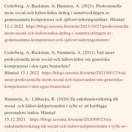
Cederberg, A; Backman, A; Hietanen, A. (2021). Professionella
inom social-och hälsovården deltog i samutvecklingen av
gemensamma kompetenser och självutvärderingsmätare. Hämtad
12.1.2022.
https://blogi.savonia.fi/sotetie/2021/10/27/professionella-
inom-social-och-halsovarden-deltog-i-samutvecklingen-av-
gemensamma-kompetenser-och-sjalvutvarderingsmatare/
Cederberg, A; Backman, A; Nummela, A. (2021) Vad anser
professionella inom social-och hälsovården om generiska
kompetenser i den egna branschen?
Hämtad 12.1.2022.
https://blogi.savonia.fi/sotetie/2021/05/17/vad-
anser-professionella-inom-social-och-halsovarden-om-generiska-
kompetenser-i-den-egna-branschen/
Nummela, A; Lillbacka, R. (2020) En enkätundersökning till
social- och hälsovårdspersonalen i syfte av att kartlägga
personalens tankar. Hämtad
15.12.2021.
https://blogi.savonia.fi/sotetie/2020/09/23/en-
enkatundersokning-till-social-och-halsovardspersonalen-i-syfte-av-