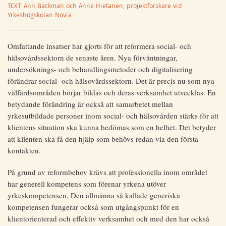
TEXT: Ann Backman och Anne Hietanen, projektforskare vid
Yrkeshögskolan Novia
Omfattande insatser har gjorts för att reformera social- och
hälsovårdssektorn de senaste åren. Nya förväntningar,
undersöknings- och behandlingsmetoder och digitalisering
förändrar social- och hälsovårdssektorn. Det är precis nu som nya
välfärdsområden börjar bildas och deras verksamhet utvecklas. En
betydande förändring är också att samarbetet mellan
yrkesutbildade personer inom social- och hälsovården stärks för att
klientens situation ska kunna bedömas som en helhet. Det betyder
att klienten ska få den hjälp som behövs redan via den första
kontakten.
På grund av reformbehov krävs att professionella inom området
har generell kompetens som förenar yrkena utöver
yrkeskompetensen. Den allmänna så kallade generiska
kompetensen fungerar också som utgångspunkt för en
klientorienterad och effektiv verksamhet och med den har också