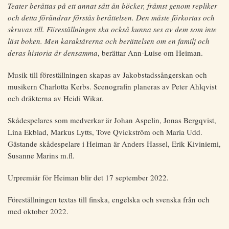
Teater berättas på ett annat sätt än böcker, främst genom repliker
och detta förändrar förstås berättelsen. Den måste förkortas och
skruvas till. Föreställningen ska också kunna ses av dem som inte
läst boken. Men karaktärerna och berättelsen om en familj och
deras historia är densamma
, berättar Ann-Luise om Heiman.
Musik till föreställningen skapas av Jakobstadssångerskan och
musikern Charlotta Kerbs. Scenografin planeras av Peter Ahlqvist
och dräkterna av Heidi Wikar.
Skådespelares som medverkar är Johan Aspelin, Jonas Bergqvist,
Lina Ekblad, Markus Lytts, Tove Qvickström och Maria Udd.
Gästande skådespelare i Heiman är Anders Hassel, Erik Kiviniemi,
Susanne Marins m.fl.
Urpremiär för Heiman blir det 17 september 2022.
Föreställningen textas till finska, engelska och svenska från och
med oktober 2022.