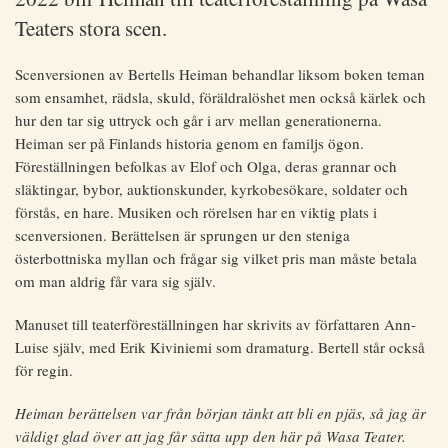
Teaters stora scen.
Scenversionen av Bertells Heiman behandlar liksom boken teman
som ensamhet, rädsla, skuld, föräldralöshet men också kärlek och
hur den tar sig uttryck och går i arv mellan generationerna.
Heiman ser på Finlands historia genom en familjs ögon.
Föreställningen befolkas av Elof och Olga, deras grannar och
släktingar, bybor, auktionskunder, kyrkobesökare, soldater och
förstås, en hare. Musiken och rörelsen har en viktig plats i
scenversionen. Berättelsen är sprungen ur den steniga
österbottniska myllan och frågar sig vilket pris man måste betala
om man aldrig får vara sig själv.
Manuset till teaterföreställningen har skrivits av författaren Ann-
Luise själv, med Erik Kiviniemi som dramaturg. Bertell står också
för regin.
Heiman berättelsen var från början tänkt att bli en pjäs, så jag är
väldigt glad över att jag får sätta upp den här på Wasa Teater.