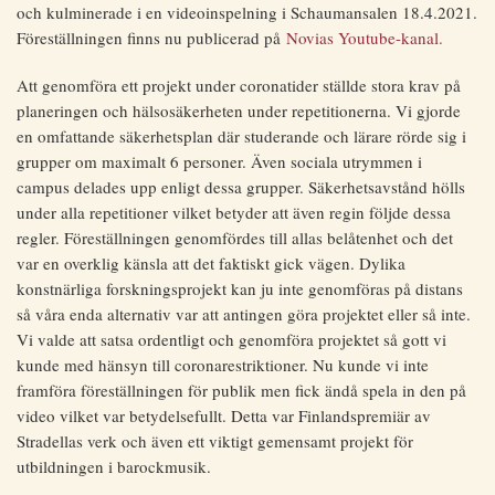
och kulminerade i en videoinspelning i Schaumansalen 18.4.2021.
Föreställningen finns nu publicerad på
Novias Youtube-kanal.
Att genomföra ett projekt under coronatider ställde stora krav på
planeringen och hälsosäkerheten under repetitionerna. Vi gjorde
en omfattande säkerhetsplan där studerande och lärare rörde sig i
grupper om maximalt 6 personer. Även sociala utrymmen i
campus delades upp enligt dessa grupper. Säkerhetsavstånd hölls
under alla repetitioner vilket betyder att även regin följde dessa
regler. Föreställningen genomfördes till allas belåtenhet och det
var en overklig känsla att det faktiskt gick vägen. Dylika
konstnärliga forskningsprojekt kan ju inte genomföras på distans
så våra enda alternativ var att antingen göra projektet eller så inte.
Vi valde att satsa ordentligt och genomföra projektet så gott vi
kunde med hänsyn till coronarestriktioner. Nu kunde vi inte
framföra föreställningen för publik men fick ändå spela in den på
video vilket var betydelsefullt. Detta var Finlandspremiär av
Stradellas verk och även ett viktigt gemensamt projekt för
utbildningen i barockmusik.