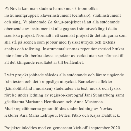
På Novia kan man studera barockmusik inom olika
instrumentgrupper: klaverinstrument (cembalo), stråkinstrument
och sång. Vi planerade
La forza
-projektet så att alla studerande
oberoende av instrument skulle gagnas i sin utveckling i detta
sceniska projekt. Normalt i ett sceniskt projekt är det sångarna som
ska stå på scenen som jobbar med fysiskt uttryck och textens
analys och tolkning. Instrumentalisternas repetitionsperiod brukar
inte nämnvärt beröra dessa aspekter av verket utan ser närmast till
att det klingande resultatet är till belåtenhet.
I vårt projekt jobbade således alla studerande och lärare utgående
från texten och det kroppsliga uttrycket. Barockens affekter
(känslotillstånd i musiken) studerades via text, musik och fysisk
rörelse under ledning av regissör-koreograf Jani Sunnarborg samt
gästlärarna Marianna Henriksson och Anna Mustonen.
Musikrepetitionerna genomfördes under ledning av Novias
lektorer Aira Maria Lehtipuu, Petteri Pitko och Kajsa Dahlbäck.
Projektet inleddes med en gemensam kick-off i september 2020