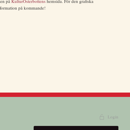
sten på
KulturÖsterbottens
hemsida. För den grafiska
information på kommande!
Login