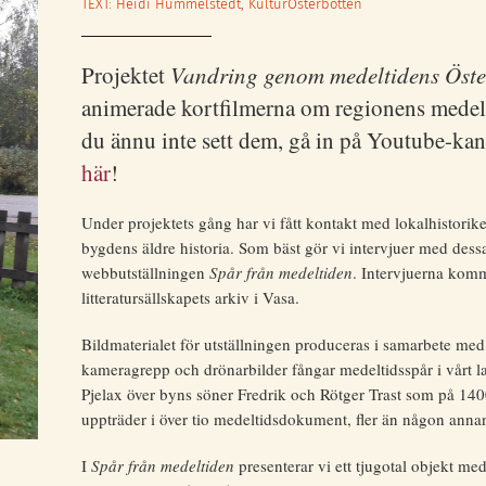
TEXT: Heidi Hummelstedt, KulturÖsterbotten
Projektet
Vandring genom medeltidens Öste
animerade kortfilmerna om regionens medel
du ännu inte sett dem, gå in på Youtube-kan
här
!
Under projektets gång har vi fått kontakt med lokalhistorik
bygdens äldre historia. Som bäst gör vi intervjuer med des
webbutställningen
Spår från medeltiden
. Intervjuerna komme
litteratursällskapets arkiv i Vasa.
Bildmaterialet för utställningen produceras i samarbete med
kameragrepp och drönarbilder fångar medeltidsspår i vårt l
Pjelax över byns söner Fredrik och Rötger Trast som på 1400
uppträder i över tio medeltidsdokument, fler än någon annan
I
Spår från medeltiden
presenterar vi ett tjugotal objekt me