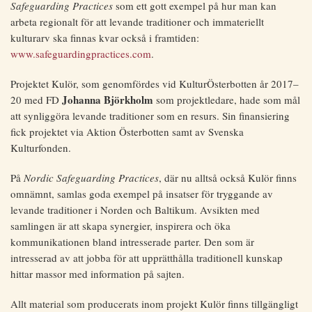
Safeguarding Practices
som ett gott exempel på hur man kan
arbeta regionalt för att levande traditioner och immateriellt
kulturarv ska finnas kvar också i framtiden:
www.safeguardingpractices.com
.
Projektet Kulör, som genomfördes vid KulturÖsterbotten år 2017–
Johanna Björkholm
20 med FD
som projektledare, hade som mål
att synliggöra levande traditioner som en resurs. Sin finansiering
fick projektet via Aktion Österbotten samt av Svenska
Kulturfonden.
På
Nordic Safeguarding Practices
, där nu alltså också Kulör finns
omnämnt, samlas goda exempel på insatser för tryggande av
levande traditioner i Norden och Baltikum. Avsikten med
samlingen är att skapa synergier, inspirera och öka
kommunikationen bland intresserade parter. Den som är
intresserad av att jobba för att upprätthålla traditionell kunskap
hittar massor med information på sajten.
Allt material som producerats inom projekt Kulör finns tillgängligt