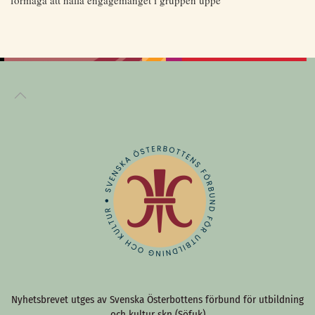
förmåga att hålla engagemanget i gruppen uppe”
Nyhetsbrevet utges av Svenska Österbottens förbund för utbildning
och kultur skn (Söfuk)