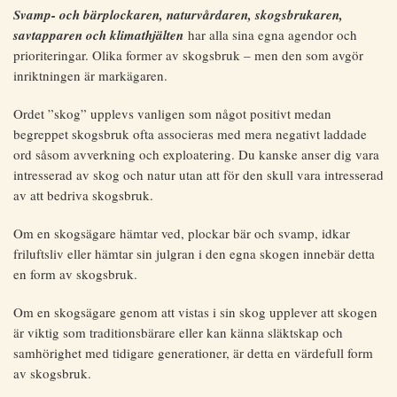
Svamp- och bärplockaren, naturvårdaren, skogsbrukaren,
savtapparen och klimathjälten
har alla sina egna agendor och
prioriteringar. Olika former av skogsbruk – men den som avgör
inriktningen är markägaren.
Ordet ”skog” upplevs vanligen som något positivt medan
begreppet skogsbruk ofta associeras med mera negativt laddade
ord såsom avverkning och exploatering. Du kanske anser dig vara
intresserad av skog och natur utan att för den skull vara intresserad
av att bedriva skogsbruk.
Om en skogsägare hämtar ved, plockar bär och svamp, idkar
friluftsliv eller hämtar sin julgran i den egna skogen innebär detta
en form av skogsbruk.
Om en skogsägare genom att vistas i sin skog upplever att skogen
är viktig som traditionsbärare eller kan känna släktskap och
samhörighet med tidigare generationer, är detta en värdefull form
av skogsbruk.