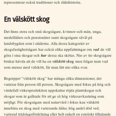
representerar också traditioner och släkthistoria.
En välskött skog
Det finns stora och små skogsägare, kvinnor och män, unga,
medelålders och pensionärer samt skogsägare såväl på
landsbygden som i städerna. Alla dessa kategorier av
skogsfastighetsägare har också olika uppfattningar om
vad
de vill
göra i sina skogar och
hur
dessa ska skötas. Nio av tio skogsägare
brukar hävda att de vill ha en
välskött skog
men frågar man vad
som menas med välskött, får man lätt nio olika svar.
Begreppet ”välskött skog” har många olika dimensioner, det
varierar från person till person. Skogsägare med fokus på hög och
värdefull virkesproduktion uppskattar röjda plantskogar och
skogar som är gallrade för att ge så hög virkesavkastning som
möjligt. För skogsägare med naturvård i fokus kan välskött
innebära en skog med varierande ålder, hög andel död ved,
varierad trädslagsfördelning eller helt enkelt en estetiskt tilltalande