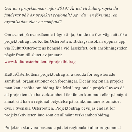
Går du i projekttankar inför 2019? Är det ett kulturprojekt du
funderar på? Är projektet regionalt? Är ”du” en förening, en
organisation eller ett samfund?
Om svaret på ovanstående frågor är ja, kunde du överväga att söka
projektbidrag hos KulturÖsterbotten. Bidragsansökan öppnas upp
via KulturÖsterbottens hemsida vid årsskiftet, och ansökningstiden
pågår fram till slutet av januari:
www.kulturosterbotten.fi/projektbidrag
KulturÖsterbottens projektbidrag är avsedda för registrerade
samfund, organisationer och föreningar. Det är regionala projekt
man kan ansöka om bidrag för. Med ”regionala projekt” avses då
att projekten ska ha verksamhet i fler än en kommun eller på något
annat sätt ha en regional betydelse på samkommunens område,
dvs. i Svenska Österbotten. Projektbidrag beviljas endast för
projektaktiviteter, inte som ett allmänt verksamhetsbidrag.
Projekten ska vara baserade på det regionala kulturprogrammet