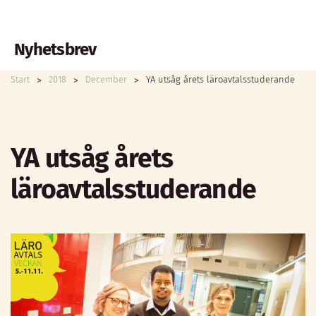
Nyhetsbrev
Start
2018
December
YA utsåg årets läroavtalsstuderande
YA utsåg årets
läroavtalsstuderande