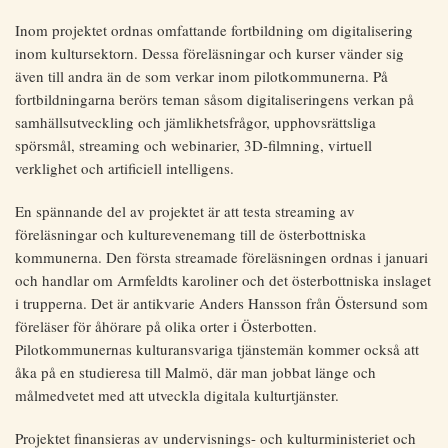
Inom projektet ordnas omfattande fortbildning om digitalisering
inom kultursektorn. Dessa föreläsningar och kurser vänder sig
även till andra än de som verkar inom pilotkommunerna. På
fortbildningarna berörs teman såsom digitaliseringens verkan på
samhällsutveckling och jämlikhetsfrågor, upphovsrättsliga
spörsmål, streaming och webinarier, 3D-filmning, virtuell
verklighet och artificiell intelligens.
En spännande del av projektet är att testa streaming av
föreläsningar och kulturevenemang till de österbottniska
kommunerna. Den första streamade föreläsningen ordnas i januari
och handlar om Armfeldts karoliner och det österbottniska inslaget
i trupperna. Det är antikvarie Anders Hansson från Östersund som
föreläser för åhörare på olika orter i Österbotten.
Pilotkommunernas kulturansvariga tjänstemän kommer också att
åka på en studieresa till Malmö, där man jobbat länge och
målmedvetet med att utveckla digitala kulturtjänster.
Projektet finansieras av undervisnings- och kulturministeriet och