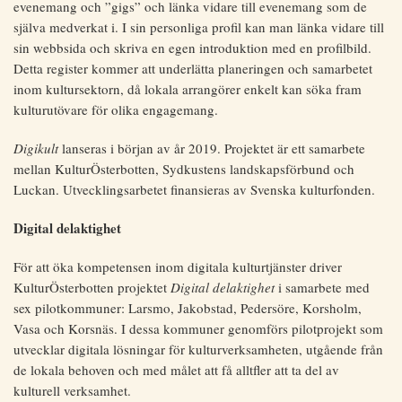
evenemang och ”gigs” och länka vidare till evenemang som de
själva medverkat i. I sin personliga profil kan man länka vidare till
sin webbsida och skriva en egen introduktion med en profilbild.
Detta register kommer att underlätta planeringen och samarbetet
inom kultursektorn, då lokala arrangörer enkelt kan söka fram
kulturutövare för olika engagemang.
Digikult
lanseras i början av år 2019. Projektet är ett samarbete
mellan KulturÖsterbotten, Sydkustens landskapsförbund och
Luckan. Utvecklingsarbetet finansieras av Svenska kulturfonden.
Digital delaktighet
För att öka kompetensen inom digitala kulturtjänster driver
KulturÖsterbotten projektet
Digital delaktighet
i samarbete med
sex pilotkommuner: Larsmo, Jakobstad, Pedersöre, Korsholm,
Vasa och Korsnäs. I dessa kommuner genomförs pilotprojekt som
utvecklar digitala lösningar för kulturverksamheten, utgående från
de lokala behoven och med målet att få alltfler att ta del av
kulturell verksamhet.