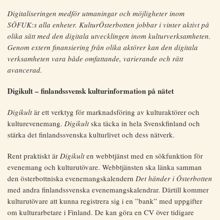
Digitaliseringen medför utmaningar och möjligheter inom
SÖFUK:s alla enheter. KulturÖsterbotten jobbar i vinter aktivt på
olika sätt med den digitala utvecklingen inom kulturverksamheten.
Genom extern finansiering från olika aktörer kan den digitala
verksamheten vara både omfattande, varierande och rätt
avancerad.
Digikult – finlandssvensk kulturinformation på nätet
Digikult
är ett verktyg för marknadsföring av kulturaktörer och
kulturevenemang.
Digikult
ska täcka in hela Svenskfinland och
stärka det finlandssvenska kulturlivet och dess nätverk.
Rent praktiskt är
Digikult
en webbtjänst med en sökfunktion för
evenemang och kulturutövare. Webbtjänsten ska länka samman
den österbottniska evenemangskalendern
Det händer i Österbotten
med andra finlandssvenska evenemangskalendrar. Därtill kommer
kulturutövare att kunna registrera sig i en ”bank” med uppgifter
om kulturarbetare i Finland. De kan göra en CV över tidigare