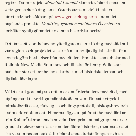
region. Inom projekt
Medeltid i samtid
skapades bland annat en
serie geocacher kring temat Österbottens medeltid, aktivt
utnyttjade och sökbara på
www.geocaching.com
. Inom det
pågående projektet
Vandring genom medeltidens Österbotten
fortsätter synliggörandet av denna historiska period.
Det finns ett stort behov av ytterligare material kring medeltiden i
vår region, och projektet satsar på att utnyttja digital teknik för att
levandegöra berättelser från medeltiden. Projektet samarbetar med
Rethink New Media Solutions och illustratör Jenny Wiik, som
båda har stor erfarenhet av att arbeta med historiska teman och
digitala lösningar.
Målet är att göra några kortfilmer om Österbottens medeltid, med
utgångspunkt i verkliga människoöden som lämnat avtryck i
mirakelberättelser, rådstugu- och tingsprotokoll, biskopsbrev och
andra arkivdokument. Filmerna läggs ut på Youtube med länkar
från KulturÖsterbottens hemsida. Den primära målgruppen är de
grundskolelever som läser om den äldre historien, men materialet
ska vara intressant också för bland annat turistnäringen och en