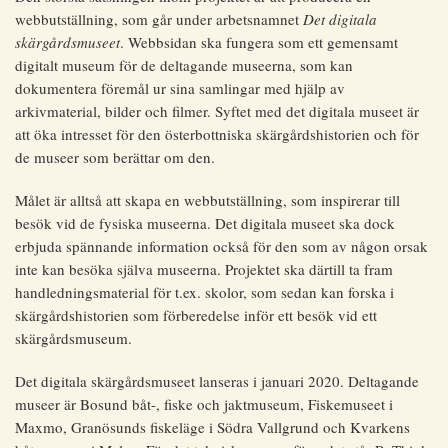
webbutställning, som går under arbetsnamnet
Det digitala
skärgårdsmuseet
. Webbsidan ska fungera som ett gemensamt
digitalt museum för de deltagande museerna, som kan
dokumentera föremål ur sina samlingar med hjälp av
arkivmaterial, bilder och filmer. Syftet med det digitala museet är
att öka intresset för den österbottniska skärgårdshistorien och för
de museer som berättar om den.
Målet är alltså att skapa en webbutställning, som inspirerar till
besök vid de fysiska museerna. Det digitala museet ska dock
erbjuda spännande information också för den som av någon orsak
inte kan besöka själva museerna. Projektet ska därtill ta fram
handledningsmaterial för t.ex. skolor, som sedan kan forska i
skärgårdshistorien som förberedelse inför ett besök vid ett
skärgårdsmuseum.
Det digitala skärgårdsmuseet lanseras i januari 2020. Deltagande
museer är Bosund båt-, fiske och jaktmuseum, Fiskemuseet i
Maxmo, Granösunds fiskeläge i Södra Vallgrund och Kvarkens