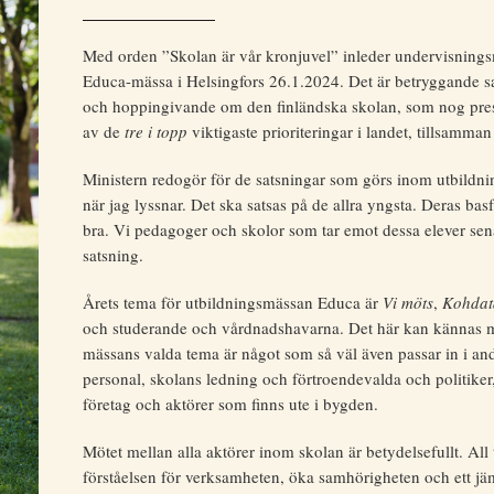
Med orden ”Skolan är vår kronjuvel” inleder undervisningsm
Educa-mässa i Helsingfors 26.1.2024. Det är betryggande sam
och hoppingivande om den finländska skolan, som nog prest
av de
tre i topp
viktigaste prioriteringar i landet, tillsamma
Ministern redogör för de satsningar som görs inom utbildn
när jag lyssnar. Det ska satsas på de allra yngsta. Deras basfä
bra. Vi pedagoger och skolor som tar emot dessa elever sena
satsning.
Årets tema för utbildningsmässan Educa är
Vi möts
,
Kohdat
och studerande och vårdnadshavarna. Det här kan kännas m
mässans valda tema är något som så väl även passar in i an
personal, skolans ledning och förtroendevalda och politiker
företag och aktörer som finns ute i bygden.
Mötet mellan alla aktörer inom skolan är betydelsefullt. 
förståelsen för verksamheten, öka samhörigheten och ett jämli