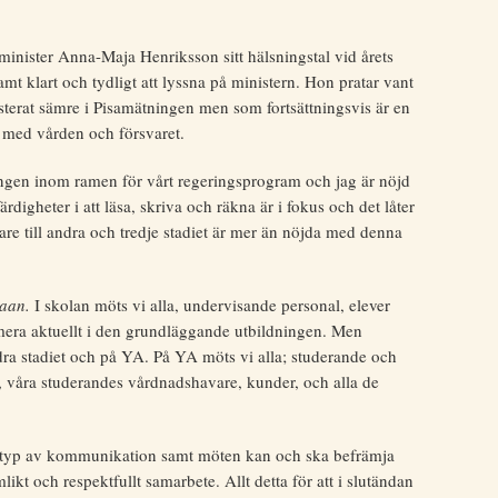
inister Anna-Maja Henriksson sitt hälsningstal vid årets
t klart och tydligt att lyssna på ministern. Hon pratar vant
erat sämre i Pisamätningen men som fortsättningsvis är en
n med vården och försvaret.
ingen inom ramen för vårt regeringsprogram och jag är nöjd
rdigheter i att läsa, skriva och räkna är i fokus och det låter
re till andra och tredje stadiet är mer än nöjda med denna
aan.
I skolan möts vi alla, undervisande personal, elever
era aktuellt i den grundläggande utbildningen. Men
dra stadiet och på YA. På YA möts vi alla; studerande och
, våra studerandes vårdnadshavare, kunder, och alla de
All typ av kommunikation samt möten kan och ska befrämja
kt och respektfullt samarbete. Allt detta för att i slutändan