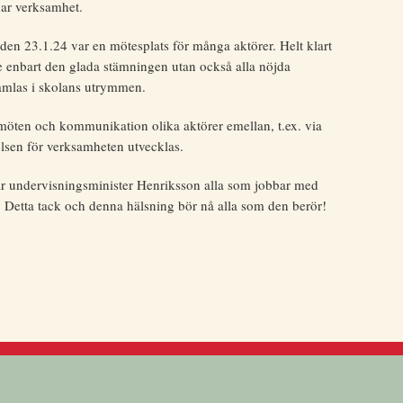
bar verksamhet.
 23.1.24 var en mötesplats för många aktörer. Helt klart
 enbart den glada stämningen utan också alla nöjda
 samlas i skolans utrymmen.
möten och kommunikation olika aktörer emellan, t.ex. via
lsen för verksamheten utvecklas.
vår undervisningsminister Henriksson alla som jobbar med
s. Detta tack och denna hälsning bör nå alla som den berör!