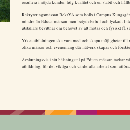
resultera i nöjda kunder, hög kvalitet och en stabil och håll
Rekryteringsmässan RekrYA som hölls i Campus Kungsgården
mindre än Educa-mässan men betydelsefull och lyckad. Inte
utställare bevittnar om behovet av att mötas och fysiskt få
Yrkesutbildningen ska vara med och skapa möjligheter till 
olika mässor och evenemang där nätverk skapas och förståe
Avslutningsvis i sitt hälsningstal på Educa-mässan tackar 
utbildning, för det viktiga och värdefulla arbetet som utför